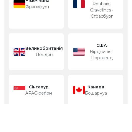
Німеччина
Roubaix ·
Франкфурт
Gravelines ·
Страсбург
США
Великобританія
Вірджинія ·
Лондон
Портленд
Сінгапур
Канада
APAC-регіон
Бошарнуа